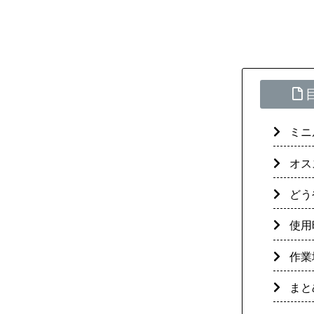
ミニ
オス
どう
使用
作業
まと