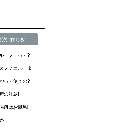
目次
ルーターって?
スメミニルーター
やって使うの?
時の注意!
場所はお風呂!
め